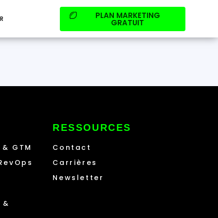
PLAN MARKETING
FR
GRATUIT
RESSOURCES
g & GTM
Contact
 RevOps
Carrières
Newsletter
 &