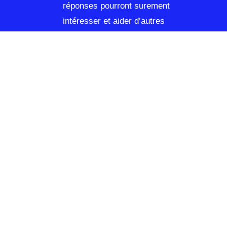
réponses pourront surement
intéresser et aider d’autres
entrepreneurs ou entreprises
qui n’osent pas poser ces
questions.
Nous donnerons toujours un
avis objectif par rapport à votre
situation. Ceci dit, dans
certains cas, Il n’y a pas de
bonnes ou de mauvaises
réponses.
Il n’y a aucune d’obligation de
s’engager dans un forfait
coaching ou dans une
formations: on n’aime vraiment,